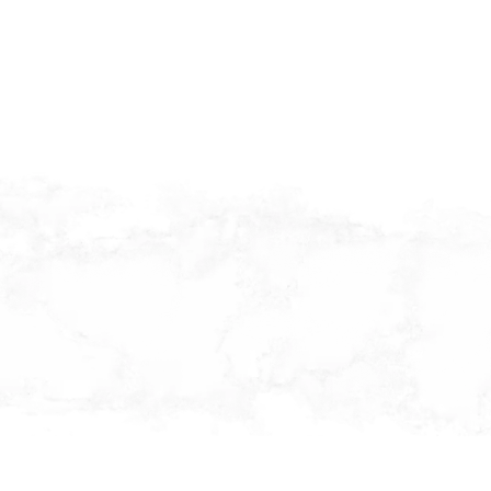
Menu
Reservations open
Home
Terms
Welcome to the Lac